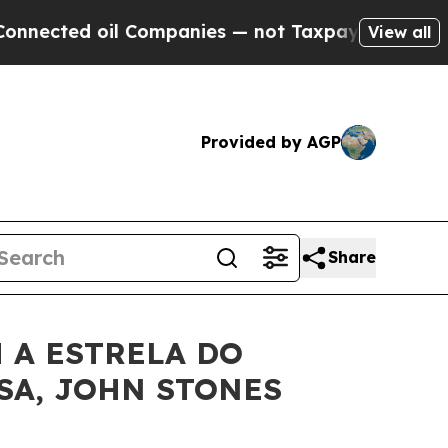
ected oil Companies — not Taxpayers — the Chanc
View all
Provided by AGP
Share
 A ESTRELA DO
SA, JOHN STONES