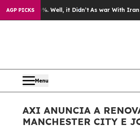
und 40%. Well, it Didn’t
As war With Iran Drove
AGP PICKS
Menu
AXI ANUNCIA A RENOV
MANCHESTER CITY E J