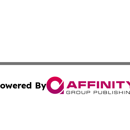
owered By
ubmit Press Release
Terms & Conditions
Copyright/DMCA
s Inc. dba Affinity Group Publishing & Fiji Business Review