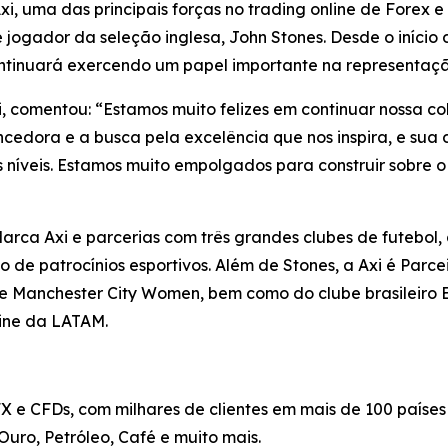
 uma das principais forças no trading online de Forex 
 jogador da seleção inglesa, John Stones. Desde o iníci
ntinuará exercendo um papel importante na representaç
xi, comentou: “Estamos muito felizes em continuar nossa
cedora e a busca pela excelência que nos inspira, e sua
s níveis. Estamos muito empolgados para construir sobre o
ca Axi e parcerias com três grandes clubes de futebol, 
 de patrocínios esportivos. Além de Stones, a Axi é Parcei
 Manchester City Women, bem como do clube brasileiro E
line da LATAM.
FX e CFDs, com milhares de clientes em mais de 100 paíse
 Ouro, Petróleo, Café e muito mais.