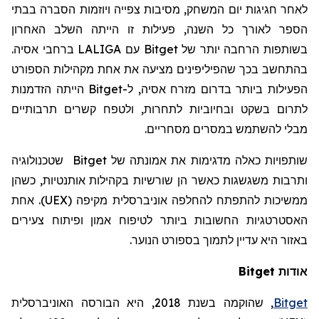
לאחר חגיגות יום המשחק, מסיבות צפייה ויוזמות הסברה בבתי
הספר לאורך כל השנה, פעילות זו הייתה השלב האחרון
בשותפות הרחבה יותר של
Bitget
עם
LALIGA
ברחבי אסיה.
בהתחשב בכך שהפיליפינים מציעה את אחת מקהילות הספורט
הפעילות ביותר בדרום מזרח אסיה, ל-
Bitget
הייתה הזדמנות
לתרום בשקט ובחיוביות לתחרות, ולטפח קשרים תרבותיים
מבלי להשתמש במסרים מסחריים.
שותפויות כאלה מדגימות את אמונתה של
Bitget
שטכנולוגיה
ותרבות משגשגות כאשר הן שורשיות בקהילות אותנטיות, כשהן
ממשיכות להתפתח להחלפה אוניברסלית מקיפה (UEX). אחת
האסטרטגיות החשובות ביותר לטיפוח אמון ופיתוח צעירים
באזור היא עדיין לתמוך בספורט הנוער.
אודות Bitget
Bitget
,
שהוקמה
בשנת 2018, היא הבורסה האוניברסלית