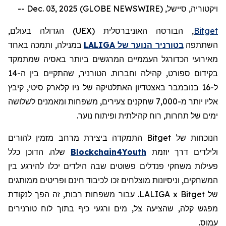
ויקטוריה, סיישל, Dec. 03, 2025 (GLOBE NEWSWIRE) --
Bitget
, הבורסה האוניברסלית (
UEX
) הגדולה בעולם,
השתתפה
בטורניר הנוער של
LALIGA
במנילה, ותמכה באחד
מאירועי הכדורגל העממיים המרגשים ביותר באסיה שמתמקד
בקידום ספורט, קהילה וחברות. הטורניר, שהתקיים בין ה-14
ל-16 בנובמבר באצטדיון האתלטיקה של ניו קלארק סיטי, קיבץ
אליו יותר מ-7,000 שחקנים צעירים, משפחות ומאמנים לשלושה
ימים של תחרות, רוח קהילתית ופיתוח נוער.
הנוכחות של
Bitget
התמקדה ביצירת מרחב מזמין להורים
ולילדים דרך יוזמת
Blockchain4Youth
שלה. הדוכן כלל
פעילות
משחקי
פנדלים
פשוטים
שבה הילדים יכלו להירגע בין
המשחקים, וניסיונות מוצלחים זכו לכיבוד חינם ופריטים ממותגים
של LALIGA x Bitget. עבור משפחות רבות, זה הפך לנקודת
מפגש קלה, שהציעה צל, מים ורגעי כיף בתוך לוח טורנירים
עמוס.