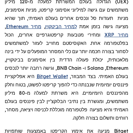
(
UEX
)
הגדולה בעולם המשרתת למעלה מ-120
מיליון
משתמשים עם גישה למיליוני אסימוני קריפטו, מניות אסימונים,
מניות תעודות סל ונכסים אחרים בעולם האמיתי, תוך שהיא
מציעה גישה בזמן אמת
למחיר הביטקוין
,
מחיר Ethereum
,
מחיר XRP
ומחירי מטבעות קריפטוגרפיים אחרים, הכול
בפלטפורמה אחת. האקוסיסטם מחוייב לעזור למשתמשים
לסחור בצורה חכמה יותר עם כלי המסחר המופעלים על ידי בינה
מלאכותית, יכולת פעולה הדדית בין אסימונים בביטקויין,
Ethereum
,
Solana
ו-
BNB Chain
, וגישה רחבה יותר לנכסים
בעולם האמיתי. בצד המבוזר,
Bitget Wallet
היא אפליקציית
פיננסים יומיומית שנבנתה כדי להפוך קריפטו לפשוט, בטוח וחלק
מהפיננסים היומיומיים. היא
משרתת למעלה מ-80 מיליון
משתמשים, ומגשרת בין נתיבי הבלוקצ'יין לבין פיננסים בעולם
האמיתי
והיא
מצי
עה
פלטפורמה מוכללת לכניסה ויציאה, מסחר,
רווחים ותשלום בצורה חלקה.
Bitget
מניעה את
אימוץ
הקריפטו
באמצעות שותפויות