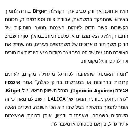
האירוע תוכנן אך ורק סביב ערך הקהילה. Bitget בחרה לתמוך
באירוע שהתמקד במשמעת, עבודת צוות וספורטיביות, תכונות
הקשורות קשר הדוק ליוזמות העצמת הנוער הוותיקות של
החברה, ולא להציג מוצרים או פלטפורמות. במהלך סוף השבוע,
הדוכן משך תורים ארוכים של משתתפים צעירים, מה שחיזק את
האווירה החגיגית של הטורניר ויצר נקודות מגע חיוביות עם הורים
וקהילות כדורגל מקומיות.
"תמיד האמנתי שהאהבה לכדורגל מתחילה מוקדם, לעיתים
קרובות ברחובות או במגרשים בדיוק כאלה," אמר
איגנסיו
אגירה
(
Ignacio Aguirre
)
,
מנהל
השיווק
הראשי של
Bitget
.
"להיות חלק מטורניר הנוער של LALIGA חשוב לנו מאוד כי זה
אומר
לתמוך בתשוקה בגיל שבו היא הכי חשובה. הילדים האלה
משחקים בשמחה, שאפתנות ודמיון, אותן תכונות שמעצבות
עתיד גדול, בין אם בספורט או מעבר לו
".