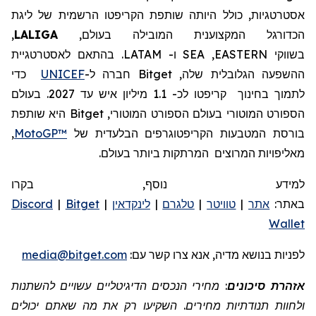
אסטרטגיות, כולל היותה שותפת
הקריפטו
הרשמית של ליגת
הכדורגל המקצוענית
המובילה בעולם,
LALIGA
,
בשווקי
EASTERN
,
SEA
ו-
LATAM
.
בהתאם לאסטרטגיית
ההשפעה הגלובלית שלה,
Bitget
חברה
ל-
UNICEF
כדי
לתמוך בחינוך
קריפטו לכ- 1.1 מיליון איש עד 2027.
בעולם
הספורט המוטורי
בעולם
הספורט המוטורי,
Bitget
היא שותפת
בורסת המטבעות הקריפטוגרפים הבלעדית של
MotoGP™
,
מאליפויות המרוצים
המרתקות ביותר בעולם.
למידע נוסף, בקרו
באתר:
אתר
|
טוויטר
|
טלגרם
|
לינקדאין
|
Bitget
|
Discord
Wallet
לפניות
בנושא מדיה, אנא צרו קשר
עם:
media@bitget.com
אזהרת סיכונים
: מחירי הנכסים הדיגיטליים עשויים להשתנות
ולחוות תנודתיות מחירים. השקיעו רק את מה שאתם יכולים