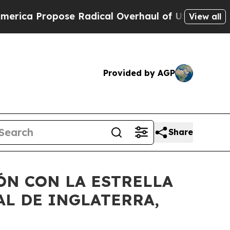
ca Propose Radical Overhaul of US Govt
Indystar
View all
Provided by AGP
Share
ÓN CON LA ESTRELLA
L DE INGLATERRA,