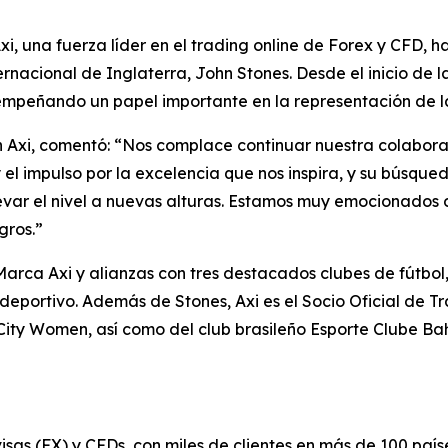
 una fuerza líder en el trading online de Forex y CFD, h
nternacional de Inglaterra, John Stones. Desde el inicio d
empeñando un papel importante en la representación de l
en Axi, comentó: “Nos complace continuar nuestra colabo
l impulso por la excelencia que nos inspira, y su búsque
levar el nivel a nuevas alturas. Estamos muy emocionados d
gros.”
ca Axi y alianzas con tres destacados clubes de fútbol, 
 deportivo. Además de Stones, Axi es el Socio Oficial de 
ity Women, así como del club brasileño Esporte Clube Ba
visas (FX) y CFDs, con miles de clientes en más de 100 pa