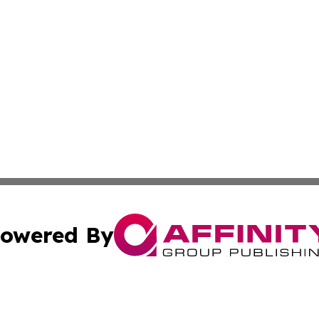
owered By
ubmit Press Release
Terms & Conditions
Copyright/DMCA