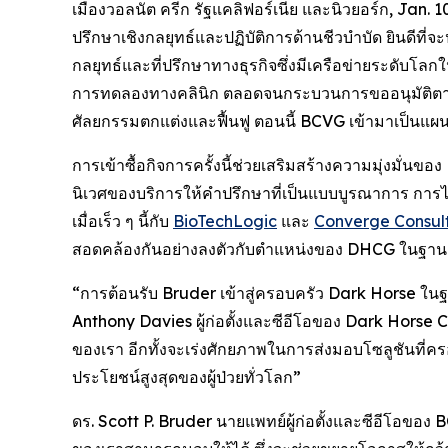
เมืองวอลนัต ครีก รัฐแคลิฟอร์เนีย และนิวยอร์ก, Ja
ปรึกษาเชิงกลยุทธ์และปฏิบัติการด้านชีวบำบัด ยินดีที่
กลยุทธ์และที่ปรึกษาทางธุรกิจซึ่งมีเครือข่ายระดับ
การทดลองทางคลินิก ตลอดจนกระบวนการขออนุมัติตา
ศัลยกรรมตกแต่งและฟื้นฟู ตอนนี้ BCVG เข้ามาเป็นแผนก
การเข้าซื้อกิจการครั้งนี้ช่วยเสริมสร้างความมุ่งมั่นข
นิเวศของบริการให้คำปรึกษาที่เป็นแบบบูรณาการ การ
เมื่อเร็ว ๆ นี้กับ
BioTechLogic
และ
Converge Consul
สอดคล้องกันอย่างลงตัวกับตำแหน่งของ DHCG ในฐานะบ
“การต้อนรับ Bruder เข้าสู่ครอบครัว Dark Horse ในฐ
Anthony Davies ผู้ก่อตั้งและซีอีโอของ Dark Horse 
ของเรา อีกทั้งจะเร่งศักยภาพในการส่งมอบโซลูชันที่ครอบ
ประโยชน์สูงสุดของผู้ป่วยทั่วโลก”
ดร. Scott P. Bruder นายแพทย์ผู้ก่อตั้งและซีอีโอขอ