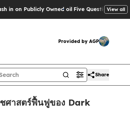
 Publicly Owned oil
Five Questions the US Gover
View all
Provided by AGP
Share
ชศาสตร์ฟื้นฟูของ Dark