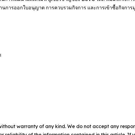
ด้านการออกใบอนุญาต การควบรวมกิจการ และการเข้าซื้อกิจการมูล


without warranty of any kind. We do not accept any responsib
r reliability of the information contained in this article. I