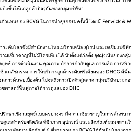
างขึ้นเพื่อสนับสนุนพันธมิตรลูกค้าในทุกขั้นตอนของกระบวนการ
ิ่งขึ้นให้แก่ลูกค้าปัจจุบันของกลุ่มบริษัท”
นตัวแทนของ BCVG ในการทำธุรกรรมครั้งนี้ โดยมี Fenwick & 
ะดับโลกซึ่งมีสำนักงานในอเมริกาเหนือ ยุโรป และเอเชียแปซิฟิก ก่
ี่ยวชาญที่ไม่มีใครเทียบได้ นับตั้งแต่ก่อตั้ง จุดมุ่งเน้นของกลุ
นกลยุทธ์ การดำเนินงาน คุณภาพ กิจการกำกับดูแล การผลิต การสร
รรมชีวเภสัชกรรม การให้บริการลูกค้าระดับพรีเมียมของ DHCG ม
้นตอนการค้นพบเบื้องต้น ไปจนถึงการเปิดตัวสู่ตลาด กลุ่มบริษัทปร
วชศาสตร์ฟื้นฟูภายใต้การดูแลของ DHC
ที่ปรึกษาเชิงกลยุทธ์แบบครบวงจร มีความเชี่ยวชาญในการค้น
บดูแลสำหรับผลิตภัณฑ์ชีวภาพ อุปกรณ์ และผลิตภัณฑ์ผสมผสาน
ด้านการพัฒนาผลิตภัณฑ์ ผู้เชี่ยวชาญของ BCVG ได้ดำเนินโครงการ