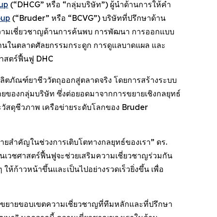
oup
(“DHCG” หรือ “กลุ่มบริษัท”) ผู้นำด้านการให้คำ
oup
(“Bruder” หรือ “BCVG”) บริษัทที่ปรึกษาด้าน
จากความเชี่ยวชาญด้านการค้นพบ การพัฒนา การออกแบบ
สานในตลาดศัลยกรรมกระดูก การดูแลบาดแผล และ
าสตร์ฟื้นฟู DHC
ห้ผลิตภัณฑ์ยาชีววัตถุออกสู่ตลาดจริง โดยการสร้างระบบ
ของกลุ่มบริษัท ซึ่งต่อยอดมาจากการขยายเชิงกลยุทธ์
และวัสดุชีวภาพ เครือข่ายระดับโลกของ Bruder
ดหมายสำคัญในช่วงการเติบโตทางกลยุทธ์ของเรา” ดร.
นเวชศาสตร์ฟื้นฟูจะช่วยเสริมความเชี่ยวชาญร่วมกัน
ก้าวหน้าขึ้นและเป็นไปอย่างรวดเร็วยิ่งขึ้น เพื่อ
รถขยายขอบเขตความเชี่ยวชาญที่ทีมหลักและที่ปรึกษา