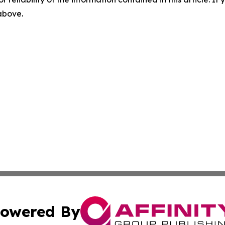
 above.
owered By